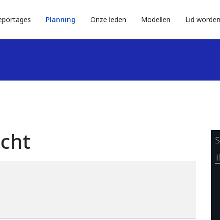
eportages
Planning
Onze leden
Modellen
Lid worde
icht