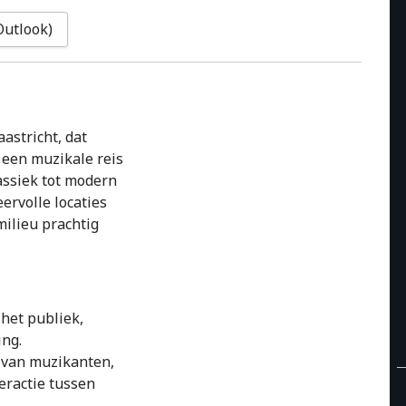
(Outlook)
aastricht, dat
een muzikale reis
lassiek tot modern
eervolle locaties
milieu prachtig
 het publiek,
ing.
 van muzikanten,
eractie tussen