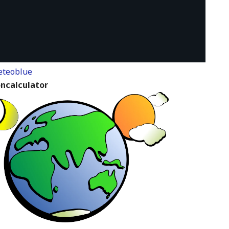
teoblue
ncalculator